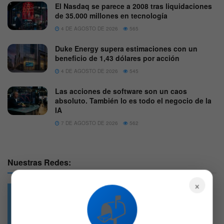
El Nasdaq se parece a 2008 tras liquidaciones
de 35.000 millones en tecnología
4 DE AGOSTO DE 2026
565
Duke Energy supera estimaciones con un
beneficio de 1,43 dólares por acción
4 DE AGOSTO DE 2026
545
Las acciones de software son un caos
absoluto. También lo es todo el negocio de la
IA
7 DE AGOSTO DE 2026
562
Nuestras Redes:
×
📬
49.6k
4.7k
Followers
Followers