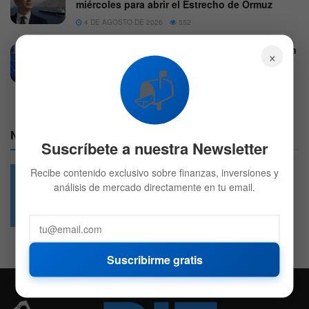
miércoles para abrir el Estrecho de Ormuz
4 DE AGOSTO DE 2026
552
Michael Burry anticipa un colapso histórico en
×
Wall Street
📬
5 DE AGOSTO DE 2026
863
Nuestras Redes:
Suscríbete a nuestra Newsletter
Recibe contenido exclusivo sobre finanzas, inversiones y
análisis de mercado directamente en tu email.
49.6k
4.7k
Followers
Followers
Suscribirme gratis