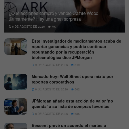
¿Qué acciones compró y vendió Cathie Wood
últimamente? Hay una gran sorpresa
6 DE AGOSTO DE 2026
707
Este investigador de medicamentos acaba de
reportar ganancias y podría continuar
repuntando por la recuperación
biotecnológica dice JPMorgan
9 DE AGOSTO DE 2026
549
Mercado hoy: Wall Street opera mixto por
reportes corporativos
6 DE AGOSTO DE 2026
562
JPMorgan añade esta acción de valor ‘no
querida’ a su lista de compras favoritas
8 DE AGOSTO DE 2026
635
Bessent prevé un acuerdo el martes o