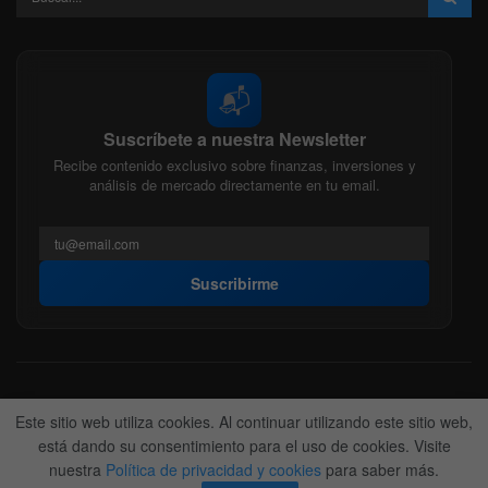
📬
Suscríbete a nuestra Newsletter
Recibe contenido exclusivo sobre finanzas, inversiones y
análisis de mercado directamente en tu email.
Suscribirme
Acerca de nosotros
Politica Editorial
Nuestro Equipo
Este sitio web utiliza cookies. Al continuar utilizando este sitio web,
Contactanos
Anunciate
está dando su consentimiento para el uso de cookies. Visite
nuestra
Política de privacidad y cookies
para saber más.
© 2022-2026
BitFinanzas
- Hecho por
Team DM. 😎