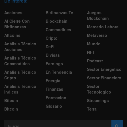
De Interes:
Acciones
Bitfinanzas Tv
Juegos
Blockchain
Al Cierre Con
Blockchain
Bitfinanzas
Mercado Laboral
Commodities
Altcoins
Metaverso
Cripto
Análisis Técnico
Mundo
DeFi
Acciones
NFT
Divisas
Análisis Técnico
Podcast
Commodities
Earnings
Sector Energético
Análisis Técnico
En Tendencia
Cripto
Sector Financiero
Energía
Análisis Técnico
Sector
Finanzas
Indices
Tecnologico
Formacion
Bitcoin
Streamings
Glosario
Bitcoin
Terra