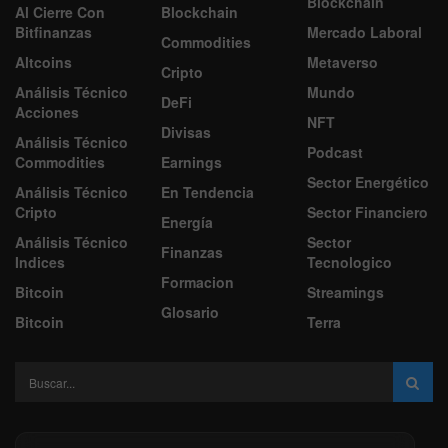
Blockchain
Al Cierre Con
Blockchain
Bitfinanzas
Mercado Laboral
Commodities
Altcoins
Metaverso
Cripto
Análisis Técnico
Mundo
DeFi
Acciones
NFT
Divisas
Análisis Técnico
Podcast
Commodities
Earnings
Sector Energético
Análisis Técnico
En Tendencia
Cripto
Sector Financiero
Energía
Análisis Técnico
Sector
Finanzas
Indices
Tecnologico
Formacion
Bitcoin
Streamings
Glosario
Bitcoin
Terra