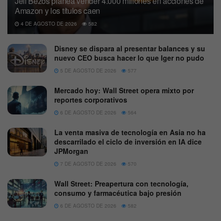
Jeff Bezos planea vender 4.000 millones en acciones de
Amazon y los títulos caen
4 DE AGOSTO DE 2026
582
Disney se dispara al presentar balances y su
nuevo CEO busca hacer lo que Iger no pudo
5 DE AGOSTO DE 2026
577
Mercado hoy: Wall Street opera mixto por
reportes corporativos
6 DE AGOSTO DE 2026
564
La venta masiva de tecnología en Asia no ha
descarrilado el ciclo de inversión en IA dice
JPMorgan
7 DE AGOSTO DE 2026
570
Wall Street: Preapertura con tecnología,
consumo y farmacéutica bajo presión
6 DE AGOSTO DE 2026
582