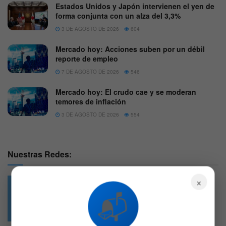
Estados Unidos y Japón intervienen el yen de
forma conjunta con un alza del 3,3%
3 DE AGOSTO DE 2026
604
Mercado hoy: Acciones suben por un débil
reporte de empleo
7 DE AGOSTO DE 2026
546
Mercado hoy: El crudo cae y se moderan
temores de inflación
3 DE AGOSTO DE 2026
554
Nuestras Redes:
×
📬
49.6k
4.7k
Followers
Followers