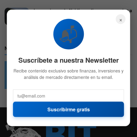
Las acciones de Nvidia se disparan, ¿gracias a
SpaceX?
×
5 DE AGOSTO DE 2026
629
📬
Nuestras Redes:
Suscríbete a nuestra Newsletter
Recibe contenido exclusivo sobre finanzas, inversiones y
análisis de mercado directamente en tu email.
49.6k
4.7k
Followers
Followers
Suscribirme gratis