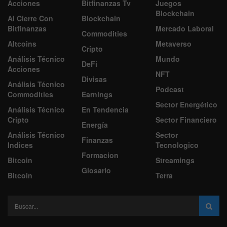
Acciones
Bitfinanzas Tv
Juegos
Blockchain
Al Cierre Con
Blockchain
Bitfinanzas
Mercado Laboral
Commodities
Altcoins
Metaverso
Cripto
Análisis Técnico
Mundo
DeFi
Acciones
NFT
Divisas
Análisis Técnico
Podcast
Commodities
Earnings
Sector Energético
Análisis Técnico
En Tendencia
Cripto
Sector Financiero
Energía
Análisis Técnico
Sector
Finanzas
Indices
Tecnologico
Formacion
Bitcoin
Streamings
Glosario
Bitcoin
Terra