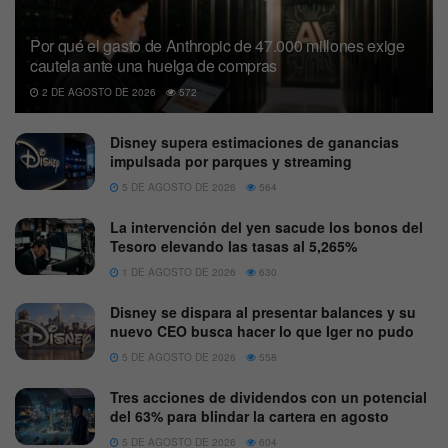
Por qué el gasto de Anthropic de 47.000 millones exige
cautela ante una huelga de compras
2 DE AGOSTO DE 2026
572
Disney supera estimaciones de ganancias
impulsada por parques y streaming
5 DE AGOSTO DE 2026
564
La intervención del yen sacude los bonos del
Tesoro elevando las tasas al 5,265%
1 DE AGOSTO DE 2026
630
Disney se dispara al presentar balances y su
nuevo CEO busca hacer lo que Iger no pudo
5 DE AGOSTO DE 2026
558
Tres acciones de dividendos con un potencial
del 63% para blindar la cartera en agosto
5 DE AGOSTO DE 2026
604