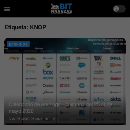
Etiqueta:
KNOP
EARNINGS
Calendario de earnings – Semana del 25 al 29
mayo 2026
22 DE MAYO DE 2026
1.3K