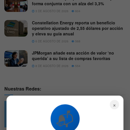
forma conjunta con un alza del 3,3%
3 DE AGOSTO DE 2026
604
Constellation Energy reporta un beneficio
operativo ajustado de 2,55 dólares por acción
y eleva su guía anual
6 DE AGOSTO DE 2026
568
JPMorgan añade esta acción de valor ‘no
querida’ a su lista de compras favoritas
8 DE AGOSTO DE 2026
554
Nuestras Redes:
×
📬
49.6k
4.7k
Followers
Followers