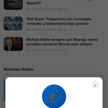
SpaceX?
5 DE AGOSTO DE 2026
640
Wall Street: Preapertura con tecnología,
consumo y farmacéutica bajo presión
6 DE AGOSTO DE 2026
570
Michael Saylor asegura que Strategy nunca
prometió mantener Bitcoin para siempre
2 DE AGOSTO DE 2026
621
Nuestras Redes:
×
📬
49.6k
4.7k
Followers
Followers