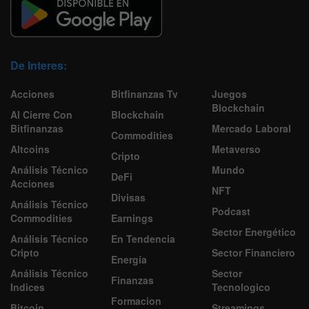
De Interes:
Acciones
Bitfinanzas Tv
Juegos
Blockchain
Al Cierre Con
Blockchain
Bitfinanzas
Mercado Laboral
Commodities
Altcoins
Metaverso
Cripto
Análisis Técnico
Mundo
DeFi
Acciones
NFT
Divisas
Análisis Técnico
Podcast
Commodities
Earnings
Sector Energético
Análisis Técnico
En Tendencia
Cripto
Sector Financiero
Energía
Análisis Técnico
Sector
Finanzas
Indices
Tecnologico
Formacion
Bitcoin
Streamings