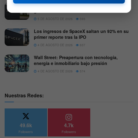
El giro de SpaceX que golpeó a AMD tras sus
ganancias
5 DE AGOSTO DE 2026
595
Los ingresos de SpaceX saltan un 92% en su
primer reporte tras la IPO
4 DE AGOSTO DE 2026
637
Wall Street: Preapertura con tecnología,
energía e inmobiliario bajo presión
4 DE AGOSTO DE 2026
574
Nuestras Redes:
49.6k
4.7k
Followers
Followers