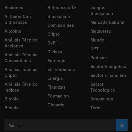
Acciones
Bitfinanzas Tv
Juegos
Blockchain
Al Cierre Con
Blockchain
Bitfinanzas
Mercado Laboral
Commodities
Altcoins
Metaverso
Cripto
Análisis Técnico
Mundo
DeFi
Acciones
NFT
Divisas
Análisis Técnico
Podcast
Commodities
Earnings
Sector Energético
Análisis Técnico
En Tendencia
Cripto
Sector Financiero
Energía
Análisis Técnico
Sector
Finanzas
Indices
Tecnologico
Formacion
Bitcoin
Streamings
Glosario
Bitcoin
Terra