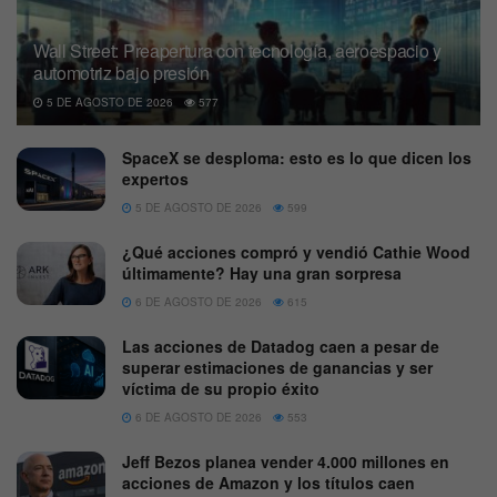
Wall Street: Preapertura con tecnología, aeroespacio y
automotriz bajo presión
5 DE AGOSTO DE 2026
577
SpaceX se desploma: esto es lo que dicen los
expertos
5 DE AGOSTO DE 2026
599
¿Qué acciones compró y vendió Cathie Wood
últimamente? Hay una gran sorpresa
6 DE AGOSTO DE 2026
615
Las acciones de Datadog caen a pesar de
superar estimaciones de ganancias y ser
víctima de su propio éxito
6 DE AGOSTO DE 2026
553
Jeff Bezos planea vender 4.000 millones en
acciones de Amazon y los títulos caen