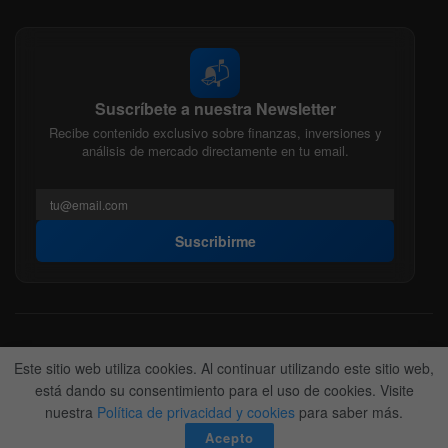
📬
Suscríbete a nuestra Newsletter
Recibe contenido exclusivo sobre finanzas, inversiones y
análisis de mercado directamente en tu email.
Suscribirme
Acerca de nosotros
Politica Editorial
Nuestro Equipo
Este sitio web utiliza cookies. Al continuar utilizando este sitio web,
Contactanos
Anunciate
está dando su consentimiento para el uso de cookies. Visite
nuestra
Política de privacidad y cookies
para saber más.
© 2022-2026
BitFinanzas
- Hecho por
Team DM. 😎
Acepto