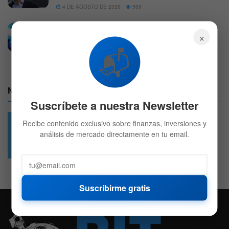
4 DE AGOSTO DE 2026
569
Mercado hoy: Wall Street roza récord por
×
ganancias de empresas
📬
4 DE AGOSTO DE 2026
544
Nuestras Redes:
Suscríbete a nuestra Newsletter
Recibe contenido exclusivo sobre finanzas, inversiones y
análisis de mercado directamente en tu email.
49.6k
4.7k
Followers
Followers
Suscribirme gratis