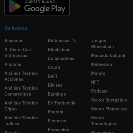
De Interes:
Acciones
Bitfinanzas Tv
Juegos
Blockchain
Al Cierre Con
Blockchain
Bitfinanzas
Mercado Laboral
Commodities
Altcoins
Metaverso
Cripto
Análisis Técnico
Mundo
DeFi
Acciones
NFT
Divisas
Análisis Técnico
Podcast
Commodities
Earnings
Sector Energético
Análisis Técnico
En Tendencia
Cripto
Sector Financiero
Energía
Análisis Técnico
Sector
Finanzas
Indices
Tecnologico
Formacion
Bitcoin
Streamings