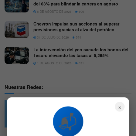
del 63% para blindar la cartera en agosto
5 DE AGOSTO DE 2026
606
Chevron impulsa sus acciones al superar
previsiones gracias al alza del petróleo
31 DE JULIO DE 2026
574
La intervención del yen sacude los bonos del
Tesoro elevando las tasas al 5,265%
1 DE AGOSTO DE 2026
631
Nuestras Redes:
×
📬
49.6k
4.7k
Followers
Followers