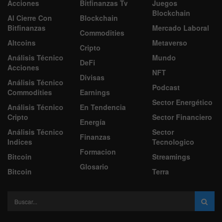
Acciones
Bitfinanzas Tv
Juegos
Blockchain
Al Cierre Con
Blockchain
Bitfinanzas
Mercado Laboral
Commodities
Altcoins
Metaverso
Cripto
Análisis Técnico
Mundo
DeFi
Acciones
NFT
Divisas
Análisis Técnico
Podcast
Commodities
Earnings
Sector Energético
Análisis Técnico
En Tendencia
Cripto
Sector Financiero
Energía
Análisis Técnico
Sector
Finanzas
Indices
Tecnologico
Formacion
Bitcoin
Streamings
Glosario
Bitcoin
Terra