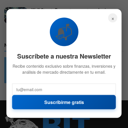
Wall Street: Preapertura con tecnología,
consumo y farmacéutica bajo presión
×
6 DE AGOSTO DE 2026
580
📬
Nuestras Redes:
Suscríbete a nuestra Newsletter
Recibe contenido exclusivo sobre finanzas, inversiones y
análisis de mercado directamente en tu email.
49.6k
4.7k
Followers
Followers
Suscribirme gratis