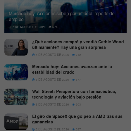
Mercado hoy: Acciones suben por un débil reporte de
empleo
7 DE AGOSTO DE 2026
574
¿Qué acciones compró y vendió Cathie Wood
últimamente? Hay una gran sorpresa
6 DE AGOSTO DE 2026
712
Mercado hoy: Acciones avanzan ante la
estabilidad del crudo
5 DE AGOSTO DE 2026
577
Wall Street: Preapertura con farmacéutica,
tecnología y aviación bajo presión
3 DE AGOSTO DE 2026
603
El giro de SpaceX que golpeó a AMD tras sus
ganancias
5 DE AGOSTO DE 2026
597