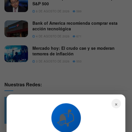
S&P 500
6 DE AGOSTO DE 2026
589
Bank of America recomienda comprar esta
acción tecnológica
4 DE AGOSTO DE 2026
671
Mercado hoy: El crudo cae y se moderan
temores de inflación
3 DE AGOSTO DE 2026
553
Nuestras Redes:
×
📬
49.6k
4.7k
Followers
Followers