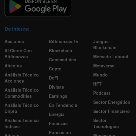
De Interes:
Acciones
Bitfinanzas Tv
Juegos
Blockchain
Al Cierre Con
Blockchain
Bitfinanzas
Mercado Laboral
Commodities
Altcoins
Metaverso
Cripto
Análisis Técnico
Mundo
DeFi
Acciones
NFT
Divisas
Análisis Técnico
Podcast
Commodities
Earnings
Sector Energético
Análisis Técnico
En Tendencia
Cripto
Sector Financiero
Energía
Análisis Técnico
Sector
Finanzas
Indices
Tecnologico
Formacion
Bitcoin
Streamings