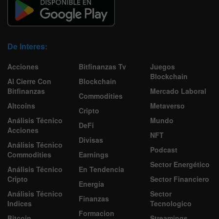
De Interes:
Acciones
Bitfinanzas Tv
Juegos
Blockchain
Al Cierre Con
Blockchain
Bitfinanzas
Mercado Laboral
Commodities
Altcoins
Metaverso
Cripto
Análisis Técnico
Mundo
DeFi
Acciones
NFT
Divisas
Análisis Técnico
Podcast
Commodities
Earnings
Sector Energético
Análisis Técnico
En Tendencia
Cripto
Sector Financiero
Energía
Análisis Técnico
Sector
Finanzas
Indices
Tecnologico
Formacion
Bitcoin
Streamings