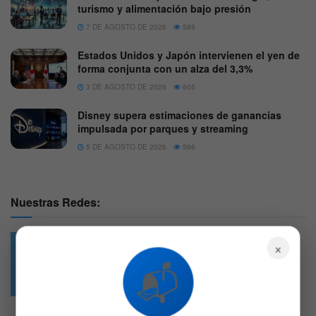
turismo y alimentación bajo presión
7 DE AGOSTO DE 2026
589
Estados Unidos y Japón intervienen el yen de
forma conjunta con un alza del 3,3%
3 DE AGOSTO DE 2026
605
Disney supera estimaciones de ganancias
impulsada por parques y streaming
5 DE AGOSTO DE 2026
566
Nuestras Redes:
×
📬
49.6k
4.7k
Followers
Followers