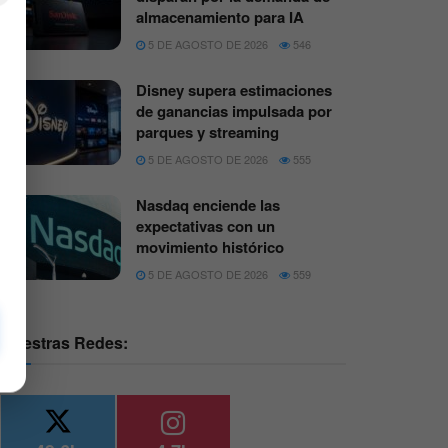
almacenamiento para IA
5 DE AGOSTO DE 2026
546
Disney supera estimaciones
de ganancias impulsada por
parques y streaming
5 DE AGOSTO DE 2026
555
Nasdaq enciende las
expectativas con un
movimiento histórico
5 DE AGOSTO DE 2026
559
Nuestras Redes: