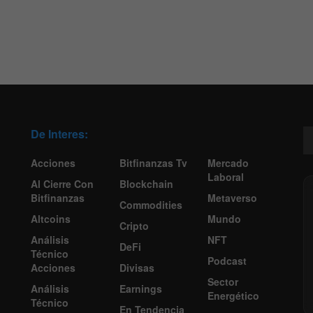
De Interes:
Acciones
Bitfinanzas Tv
Mercado
Laboral
Al Cierre Con
Blockchain
Bitfinanzas
Metaverso
Commodities
Altcoins
Mundo
Cripto
Análisis
NFT
DeFi
Técnico
Podcast
Acciones
Divisas
Sector
Análisis
Earnings
Energético
Técnico
En Tendencia