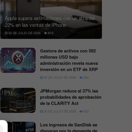
Apple supera estimaciones con un alza del
22% en las ventas de iPhone
30 DE JULIO DE 2026
615
Gestora de activos con 592
millones USD bajo
administración revela nueva
inversión en un ETF de XRP
30 DE JULIO DE 2026
634
JPMorgan reduce al 37% las
probabilidades de aprobación
de la CLARITY Act
30 DE JULIO DE 2026
653
Los ingresos de SanDisk se
×
disparan por la demanda de