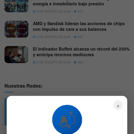
energía e inmobiliario bajo presión
4 DE AGOSTO DE 2026
573
AMD y Sandisk lideran las acciones de chips
con impulso de cara a sus balances
2 DE AGOSTO DE 2026
680
El indicador Buffett alcanza un récord del 230%
y anticipa retornos mediocres
3 DE AGOSTO DE 2026
583
Nuestras Redes:
×
📬
49.6k
4.7k
Followers
Followers