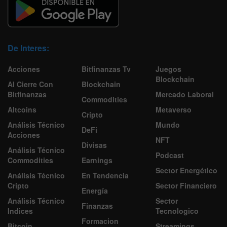
De Interes:
Acciones
Bitfinanzas Tv
Juegos
Blockchain
Al Cierre Con
Blockchain
Bitfinanzas
Mercado Laboral
Commodities
Altcoins
Metaverso
Cripto
Análisis Técnico
Mundo
DeFi
Acciones
NFT
Divisas
Análisis Técnico
Podcast
Commodities
Earnings
Sector Energético
Análisis Técnico
En Tendencia
Cripto
Sector Financiero
Energía
Análisis Técnico
Sector
Finanzas
Indices
Tecnologico
Formacion
Bitcoin
Streamings