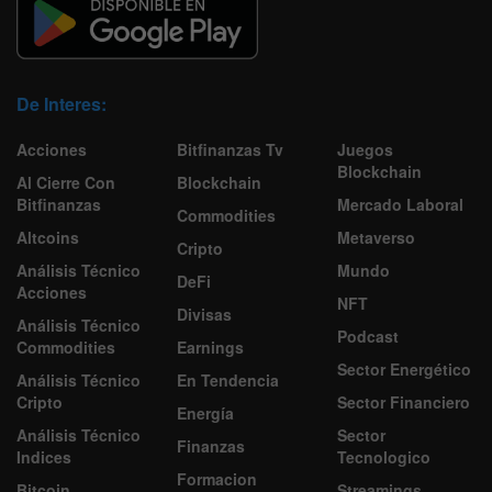
De Interes:
Acciones
Bitfinanzas Tv
Juegos
Blockchain
Al Cierre Con
Blockchain
Bitfinanzas
Mercado Laboral
Commodities
Altcoins
Metaverso
Cripto
Análisis Técnico
Mundo
DeFi
Acciones
NFT
Divisas
Análisis Técnico
Podcast
Commodities
Earnings
Sector Energético
Análisis Técnico
En Tendencia
Cripto
Sector Financiero
Energía
Análisis Técnico
Sector
Finanzas
Indices
Tecnologico
Formacion
Bitcoin
Streamings