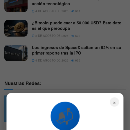
acción tecnológica
4 DE AGOSTO DE 2026
681
¿Bitcoin puede caer a 50.000 USD? Este dato
es el que preocupa
3 DE AGOSTO DE 2026
628
Los ingresos de SpaceX saltan un 92% en su
primer reporte tras la IPO
4 DE AGOSTO DE 2026
639
Nuestras Redes:
×
📬
49.6k
4.7k
Followers
Followers