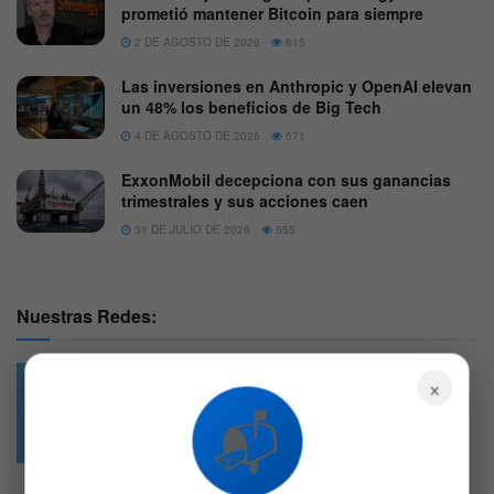
prometió mantener Bitcoin para siempre
2 DE AGOSTO DE 2026
615
Las inversiones en Anthropic y OpenAI elevan
un 48% los beneficios de Big Tech
4 DE AGOSTO DE 2026
571
ExxonMobil decepciona con sus ganancias
trimestrales y sus acciones caen
31 DE JULIO DE 2026
555
Nuestras Redes:
×
📬
49.6k
4.7k
Followers
Followers