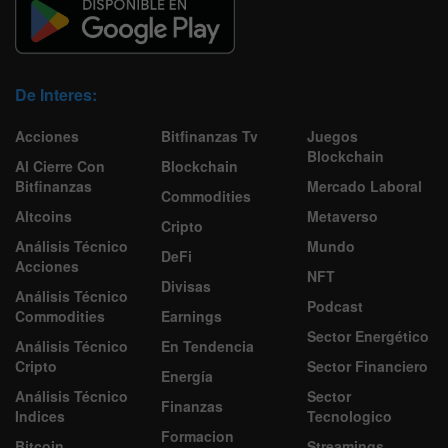
De Interes:
Acciones
Bitfinanzas Tv
Juegos
Blockchain
Al Cierre Con
Blockchain
Bitfinanzas
Mercado Laboral
Commodities
Altcoins
Metaverso
Cripto
Análisis Técnico
Mundo
DeFi
Acciones
NFT
Divisas
Análisis Técnico
Podcast
Commodities
Earnings
Sector Energético
Análisis Técnico
En Tendencia
Cripto
Sector Financiero
Energía
Análisis Técnico
Sector
Finanzas
Indices
Tecnologico
Formacion
Bitcoin
Streamings