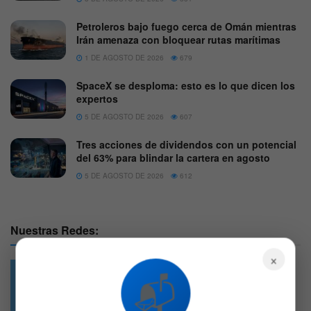
Petroleros bajo fuego cerca de Omán mientras
Irán amenaza con bloquear rutas marítimas
1 DE AGOSTO DE 2026
679
SpaceX se desploma: esto es lo que dicen los
expertos
5 DE AGOSTO DE 2026
607
Tres acciones de dividendos con un potencial
del 63% para blindar la cartera en agosto
5 DE AGOSTO DE 2026
612
Nuestras Redes:
×
📬
49.6k
4.7k