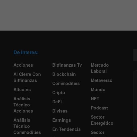
De Interes:
Acciones
Bitfinanzas Tv
Mercado
Laboral
Al Cierre Con
Blockchain
Bitfinanzas
Metaverso
Commodities
Altcoins
Mundo
Cripto
Análisis
NFT
DeFi
Técnico
Podcast
Acciones
Divisas
Sector
Análisis
Earnings
Energético
Técnico
En Tendencia
Commodities
Sector