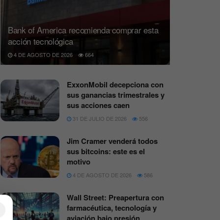
Bank of America recomienda comprar esta
acción tecnológica
4 DE AGOSTO DE 2026
664
ExxonMobil decepciona con
sus ganancias trimestrales y
sus acciones caen
31 DE JULIO DE 2026
556
Jim Cramer venderá todos
sus bitcoins: este es el
motivo
4 DE AGOSTO DE 2026
586
Wall Street: Preapertura con
farmacéutica, tecnología y
×
aviación bajo presión