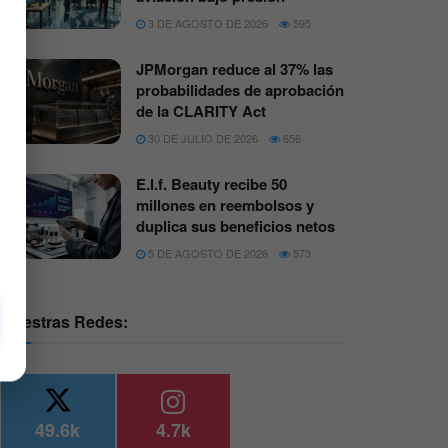
3 DE AGOSTO DE 2026
595
JPMorgan reduce al 37% las
probabilidades de aprobación
de la CLARITY Act
30 DE JULIO DE 2026
656
E.l.f. Beauty recibe 50
millones en reembolsos y
duplica sus beneficios netos
5 DE AGOSTO DE 2026
573
Nuestras Redes:
49.6k
4.7k