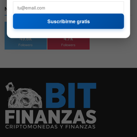
Nuestras Redes:
Suscribirme gratis
49.6k
4.7k
Followers
Followers