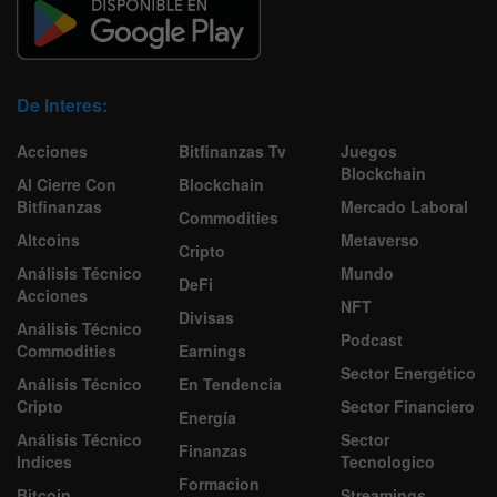
De Interes:
Acciones
Bitfinanzas Tv
Juegos
Blockchain
Al Cierre Con
Blockchain
Bitfinanzas
Mercado Laboral
Commodities
Altcoins
Metaverso
Cripto
Análisis Técnico
Mundo
DeFi
Acciones
NFT
Divisas
Análisis Técnico
Podcast
Commodities
Earnings
Sector Energético
Análisis Técnico
En Tendencia
Cripto
Sector Financiero
Energía
Análisis Técnico
Sector
Finanzas
Indices
Tecnologico
Formacion
Bitcoin
Streamings