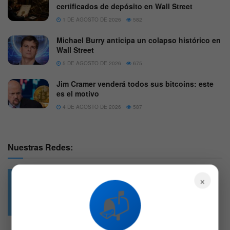
certificados de depósito en Wall Street
1 DE AGOSTO DE 2026
582
Michael Burry anticipa un colapso histórico en
Wall Street
5 DE AGOSTO DE 2026
675
Jim Cramer venderá todos sus bitcoins: este
es el motivo
4 DE AGOSTO DE 2026
587
Nuestras Redes:
×
📬
49.6k
4.7k
Followers
Followers