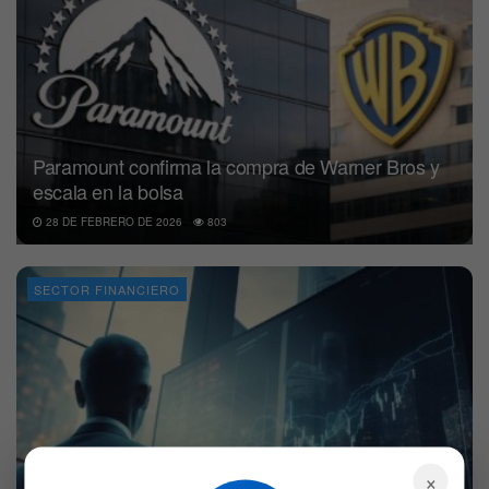
Paramount confirma la compra de Warner Bros y
escala en la bolsa
28 DE FEBRERO DE 2026
803
SECTOR FINANCIERO
×