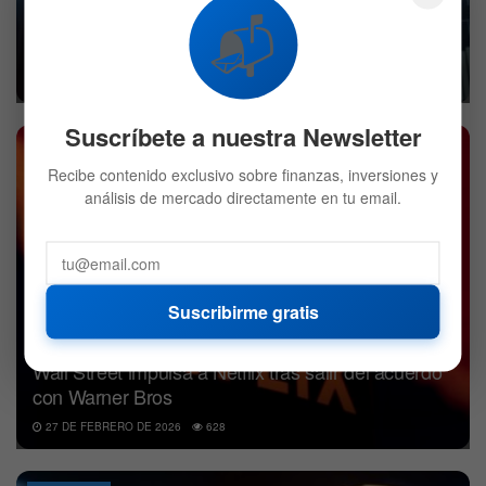
📬
Mercado hoy: Despidos masivos en Block y
cautela en Wall Street
27 DE FEBRERO DE 2026
631
Suscríbete a nuestra Newsletter
ACCIONES
Recibe contenido exclusivo sobre finanzas, inversiones y
análisis de mercado directamente en tu email.
Suscribirme gratis
Wall Street impulsa a Netflix tras salir del acuerdo
con Warner Bros
27 DE FEBRERO DE 2026
628