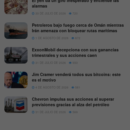
El yen da un giro inesperado y enciende las
alarmas
30 DE JULIO DE 2026
720
Petroleros bajo fuego cerca de Omán mientras
Irán amenaza con bloquear rutas marítimas
1 DE AGOSTO DE 2026
672
ExxonMobil decepciona con sus ganancias
trimestrales y sus acciones caen
31 DE JULIO DE 2026
553
Jim Cramer venderá todos sus bitcoins: este
es el motivo
4 DE AGOSTO DE 2026
581
Chevron impulsa sus acciones al superar
previsiones gracias al alza del petróleo
31 DE JULIO DE 2026
569