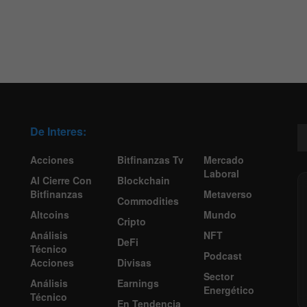
De Interes:
Acciones
Bitfinanzas Tv
Mercado
Laboral
Al Cierre Con
Blockchain
Bitfinanzas
Metaverso
Commodities
Altcoins
Mundo
Cripto
Análisis
NFT
DeFi
Técnico
Podcast
Acciones
Divisas
Sector
Análisis
Earnings
Energético
Técnico
En Tendencia