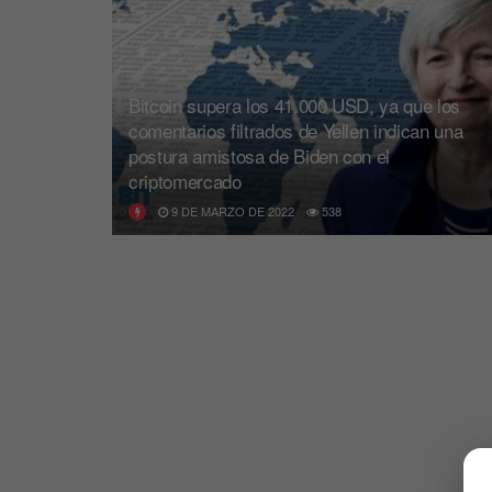
Bitcoin supera los 41.000 USD, ya que los
comentarios filtrados de Yellen indican una
postura amistosa de Biden con el
criptomercado
9 DE MARZO DE 2022
538