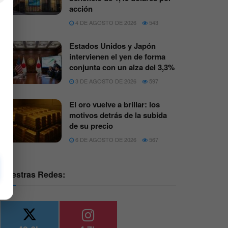
acción
4 DE AGOSTO DE 2026
543
Estados Unidos y Japón
intervienen el yen de forma
conjunta con un alza del 3,3%
3 DE AGOSTO DE 2026
597
El oro vuelve a brillar: los
motivos detrás de la subida
de su precio
6 DE AGOSTO DE 2026
567
Nuestras Redes: