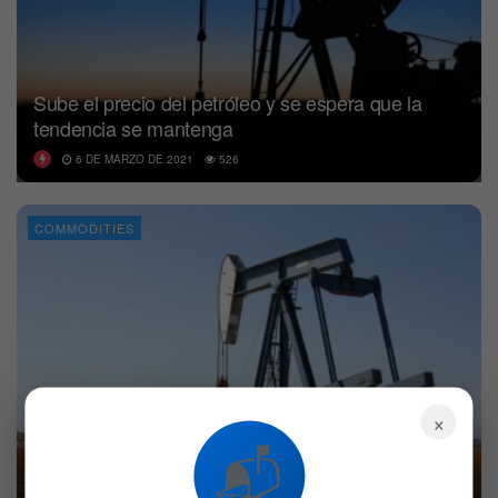
Sube el precio del petróleo y se espera que la
tendencia se mantenga
6 DE MARZO DE 2021
526
COMMODITIES
×
📬
El petróleo registra máximos de antes de la
pandemia