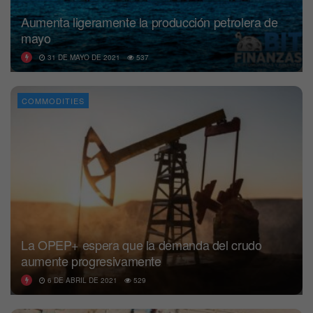
Aumenta ligeramente la producción petrolera de
mayo
31 DE MAYO DE 2021
537
COMMODITIES
La OPEP+ espera que la demanda del crudo
aumente progresivamente
6 DE ABRIL DE 2021
529