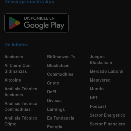
Descarga nuestra App
De Interes:
Acciones
Bitfinanzas Tv
Juegos
Blockchain
Al Cierre Con
Blockchain
Bitfinanzas
Mercado Laboral
Commodities
Altcoins
Metaverso
Cripto
Análisis Técnico
Mundo
DeFi
Acciones
NFT
Divisas
Análisis Técnico
Podcast
Commodities
Earnings
Sector Energético
Análisis Técnico
En Tendencia
Cripto
Sector Financiero
Energía