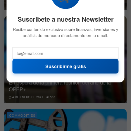
3 DE FEBRERO DE 2021
547
Suscríbete a nuestra Newsletter
COMMODITIES
Recibe contenido exclusivo sobre finanzas, inversiones y
análisis de mercado directamente en tu email.
Suscribirme gratis
En espera de la primera reunión del año de la
OPEP+
4 DE ENERO DE 2021
538
COMMODITIES