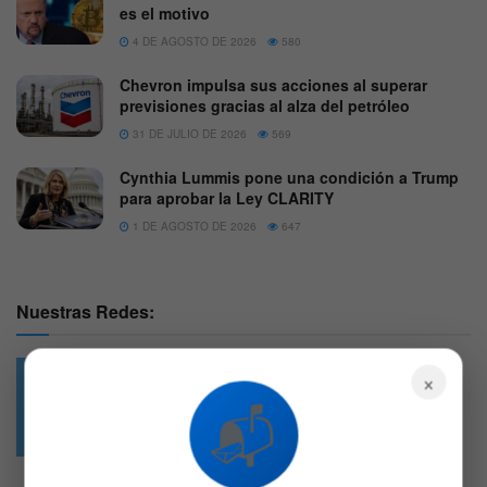
es el motivo
4 DE AGOSTO DE 2026
580
Chevron impulsa sus acciones al superar
previsiones gracias al alza del petróleo
31 DE JULIO DE 2026
569
Cynthia Lummis pone una condición a Trump
para aprobar la Ley CLARITY
1 DE AGOSTO DE 2026
647
Nuestras Redes:
×
📬
49.6k
4.7k
Followers
Followers