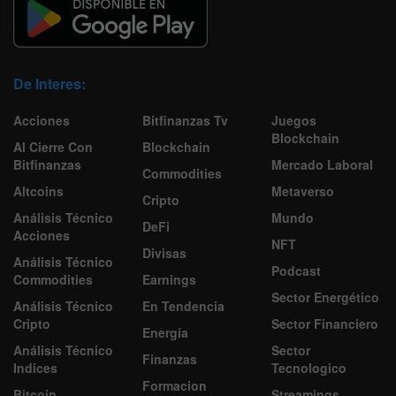
De Interes:
Acciones
Bitfinanzas Tv
Juegos
Blockchain
Al Cierre Con
Blockchain
Bitfinanzas
Mercado Laboral
Commodities
Altcoins
Metaverso
Cripto
Análisis Técnico
Mundo
DeFi
Acciones
NFT
Divisas
Análisis Técnico
Podcast
Commodities
Earnings
Sector Energético
Análisis Técnico
En Tendencia
Cripto
Sector Financiero
Energía
Análisis Técnico
Sector
Finanzas
Indices
Tecnologico
Formacion
Bitcoin
Streamings