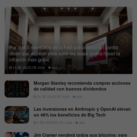
Por qué 3 miembros de la Fed que votaron en contra
dicen que esperar para subir las tasas podría hacer la
inflación mas grave
31 DE JULIO DE 2026
557
Morgan Stanley recomienda comprar acciones
de calidad con buenos dividendos
30 DE JULIO DE 2026
628
Las inversiones en Anthropic y OpenAI elevan
un 48% los beneficios de Big Tech
4 DE AGOSTO DE 2026
566
Jim Cramer venderá todos sus bitcoins: este