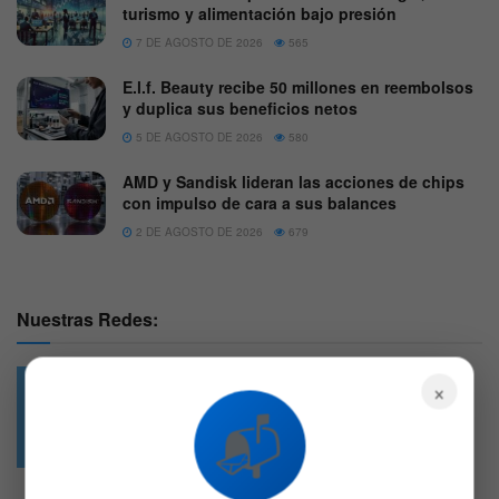
turismo y alimentación bajo presión
7 DE AGOSTO DE 2026
565
E.l.f. Beauty recibe 50 millones en reembolsos
y duplica sus beneficios netos
5 DE AGOSTO DE 2026
580
AMD y Sandisk lideran las acciones de chips
con impulso de cara a sus balances
2 DE AGOSTO DE 2026
679
Nuestras Redes:
×
📬
49.6k
4.7k
Followers
Followers