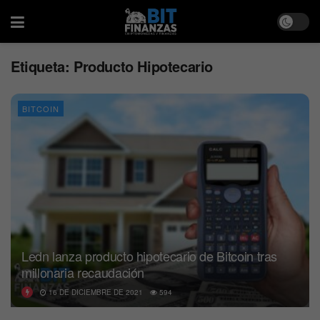
Etiqueta:
Producto Hipotecario
BITCOIN
Ledn lanza producto hipotecario de Bitcoin tras
millonaria recaudación
16 DE DICIEMBRE DE 2021
594