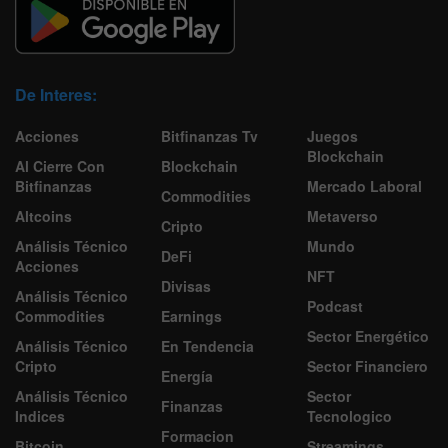
De Interes:
Acciones
Bitfinanzas Tv
Juegos
Blockchain
Al Cierre Con
Blockchain
Bitfinanzas
Mercado Laboral
Commodities
Altcoins
Metaverso
Cripto
Análisis Técnico
Mundo
DeFi
Acciones
NFT
Divisas
Análisis Técnico
Podcast
Commodities
Earnings
Sector Energético
Análisis Técnico
En Tendencia
Cripto
Sector Financiero
Energía
Análisis Técnico
Sector
Finanzas
Indices
Tecnologico
Formacion
Bitcoin
Streamings