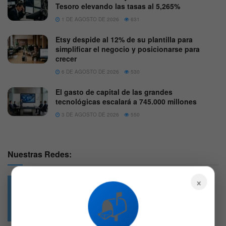
Tesoro elevando las tasas al 5,265%
1 DE AGOSTO DE 2026
631
Etsy despide al 12% de su plantilla para
simplificar el negocio y posicionarse para
crecer
6 DE AGOSTO DE 2026
530
El gasto de capital de las grandes
tecnológicas escalará a 745.000 millones
3 DE AGOSTO DE 2026
550
Nuestras Redes:
×
📬
49.6k
4.7k
Followers
Followers