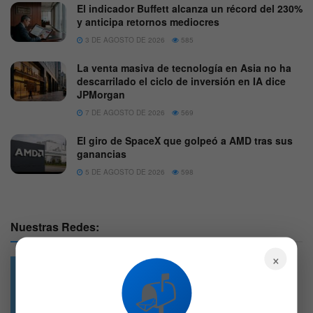
El indicador Buffett alcanza un récord del 230%
y anticipa retornos mediocres
3 DE AGOSTO DE 2026
585
La venta masiva de tecnología en Asia no ha
descarrilado el ciclo de inversión en IA dice
JPMorgan
7 DE AGOSTO DE 2026
569
El giro de SpaceX que golpeó a AMD tras sus
ganancias
5 DE AGOSTO DE 2026
598
Nuestras Redes:
×
📬
49.6k
4.7k
Followers
Followers