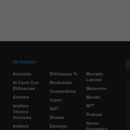
De Interes:
Acciones
Bitfinanzas Tv
Mercado
Laboral
Al Cierre Con
Blockchain
Bitfinanzas
Metaverso
Commodities
Altcoins
Mundo
Cripto
Análisis
NFT
DeFi
Técnico
Podcast
Acciones
Divisas
Sector
Análisis
Earnings
Energético