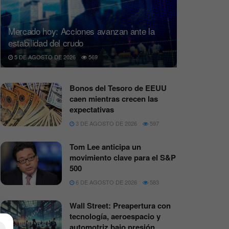
Mercado hoy: Acciones avanzan ante la
estabilidad del crudo
5 DE AGOSTO DE 2026
569
Bonos del Tesoro de EEUU
caen mientras crecen las
expectativas
3 DE AGOSTO DE 2026
597
Tom Lee anticipa un
movimiento clave para el S&P
500
6 DE AGOSTO DE 2026
583
Wall Street: Preapertura con
tecnología, aeroespacio y
automotriz bajo presión