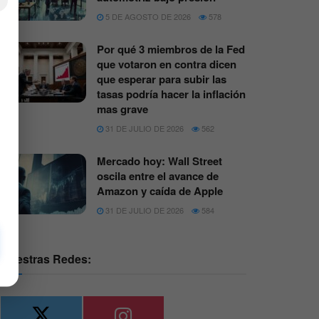
×
5 DE AGOSTO DE 2026
578
Por qué 3 miembros de la Fed
que votaron en contra dicen
que esperar para subir las
tasas podría hacer la inflación
mas grave
31 DE JULIO DE 2026
562
Mercado hoy: Wall Street
oscila entre el avance de
Amazon y caída de Apple
31 DE JULIO DE 2026
584
Nuestras Redes: