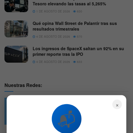
Tesoro elevando las tasas al 5,265%
1 DE AGOSTO DE 2026
630
Qué opina Wall Street de Palantir tras sus
resultados trimestrales
4 DE AGOSTO DE 2026
570
Los ingresos de SpaceX saltan un 92% en su
primer reporte tras la IPO
4 DE AGOSTO DE 2026
633
Nuestras Redes:
×
📬
49.6k
4.7k
Followers
Followers