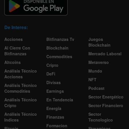
De Interes:
Acciones
Bitfinanzas Tv
Juegos
Blockchain
Al Cierre Con
Blockchain
Bitfinanzas
Mercado Laboral
Commodities
Altcoins
Metaverso
Cripto
Análisis Técnico
Mundo
DeFi
Acciones
NFT
Divisas
Análisis Técnico
Podcast
Commodities
Earnings
Sector Energético
Análisis Técnico
En Tendencia
Cripto
Sector Financiero
Energía
Análisis Técnico
Sector
Finanzas
Indices
Tecnologico
Formacion
Bitcoin
Streamings