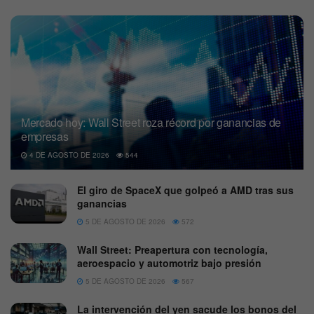
Mercado hoy: Wall Street roza récord por ganancias de
empresas
4 DE AGOSTO DE 2026
544
El giro de SpaceX que golpeó a AMD tras sus
ganancias
5 DE AGOSTO DE 2026
572
Wall Street: Preapertura con tecnología,
aeroespacio y automotriz bajo presión
5 DE AGOSTO DE 2026
567
La intervención del yen sacude los bonos del