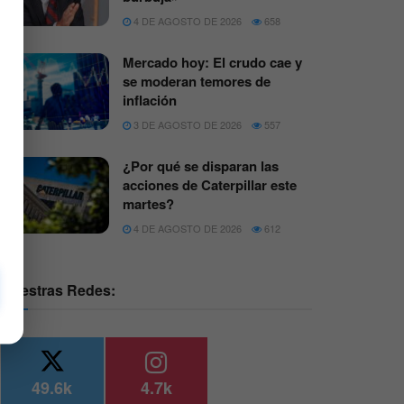
4 DE AGOSTO DE 2026
658
Mercado hoy: El crudo cae y
se moderan temores de
inflación
3 DE AGOSTO DE 2026
557
¿Por qué se disparan las
acciones de Caterpillar este
martes?
4 DE AGOSTO DE 2026
612
Nuestras Redes:
49.6k
4.7k