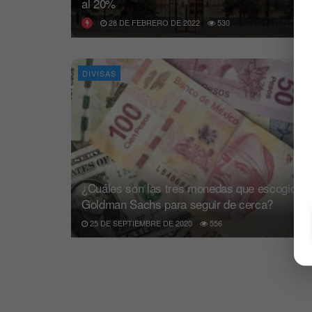
al 20%
28 DE FEBRERO DE 2022
530
DIVISAS
¿Cuáles son las tres monedas que escogió
Goldman Sachs para seguir de cerca?
25 DE SEPTIEMBRE DE 2020
556