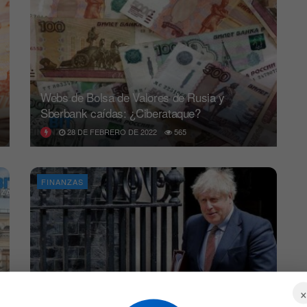
Webs de Bolsa de Valores de Rusia y
Sberbank caídas: ¿Ciberataque?
28 DE FEBRERO DE 2022
565
FINANZAS
La presión aumenta en el Reino Unido por un
mini bloqueo y el Británico Boris Johnson