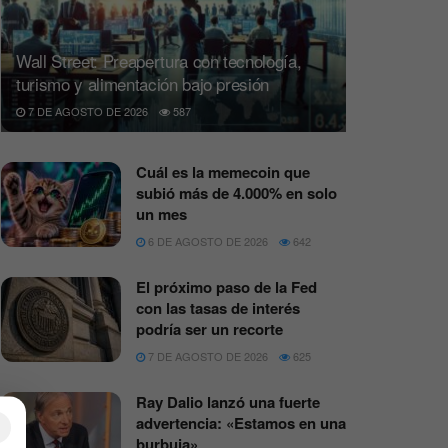
Wall Street: Preapertura con tecnología,
turismo y alimentación bajo presión
7 DE AGOSTO DE 2026
587
Cuál es la memecoin que
subió más de 4.000% en solo
un mes
6 DE AGOSTO DE 2026
642
El próximo paso de la Fed
con las tasas de interés
podría ser un recorte
7 DE AGOSTO DE 2026
625
Ray Dalio lanzó una fuerte
advertencia: «Estamos en una
×
burbuja»