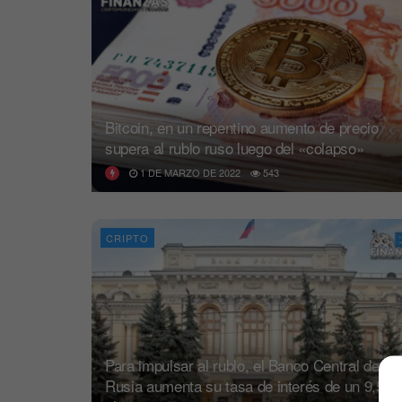
Bitcoin, en un repentino aumento de precio
supera al rublo ruso luego del «colapso»
1 DE MARZO DE 2022
543
CRIPTO
Para impulsar al rublo, el Banco Central de
Rusia aumenta su tasa de interés de un 9,5%