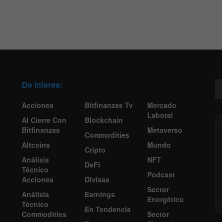
De Interes:
Acciones
Bitfinanzas Tv
Mercado
Laboral
Al Cierre Con
Blockchain
Bitfinanzas
Metaverso
Commodities
Altcoins
Mundo
Cripto
Análisis
NFT
DeFi
Técnico
Podcast
Acciones
Divisas
Sector
Análisis
Earnings
Energético
Técnico
En Tendencia
Commodities
Sector