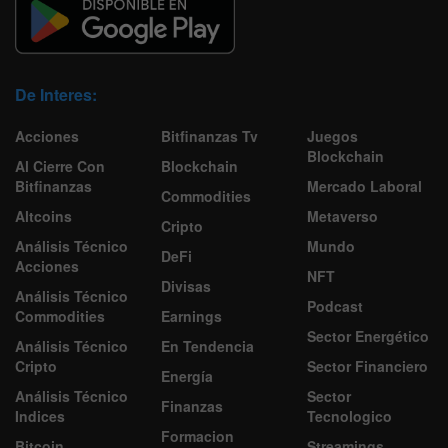
De Interes:
Acciones
Bitfinanzas Tv
Juegos
Blockchain
Al Cierre Con
Blockchain
Bitfinanzas
Mercado Laboral
Commodities
Altcoins
Metaverso
Cripto
Análisis Técnico
Mundo
DeFi
Acciones
NFT
Divisas
Análisis Técnico
Podcast
Commodities
Earnings
Sector Energético
Análisis Técnico
En Tendencia
Cripto
Sector Financiero
Energía
Análisis Técnico
Sector
Finanzas
Indices
Tecnologico
Formacion
Bitcoin
Streamings