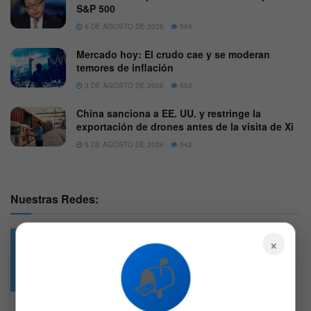
S&P 500
6 DE AGOSTO DE 2026
594
Mercado hoy: El crudo cae y se moderan
temores de inflación
3 DE AGOSTO DE 2026
553
China sanciona a EE. UU. y restringe la
exportación de drones antes de la visita de Xi
5 DE AGOSTO DE 2026
542
Nuestras Redes:
×
📬
49.6k
4.7k
Followers
Followers