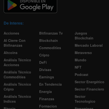
De Interes:
Acciones
Bitfinanzas Tv
Juegos
Blockchain
Al Cierre Con
Blockchain
Bitfinanzas
Mercado Laboral
Commodities
Altcoins
Metaverso
Cripto
Análisis Técnico
Mundo
DeFi
Acciones
NFT
Divisas
Análisis Técnico
Podcast
Commodities
Earnings
Sector Energético
Análisis Técnico
En Tendencia
Cripto
Sector Financiero
Energía
Análisis Técnico
Sector
Finanzas
Indices
Tecnologico
Formacion
Bitcoin
Streamings