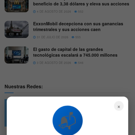
beneficio de 3,38 dólares y eleva sus acciones
4 DE AGOSTO DE 2026
552
ExxonMobil decepciona con sus ganancias
trimestrales y sus acciones caen
31 DE JULIO DE 2026
555
El gasto de capital de las grandes
tecnológicas escalará a 745.000 millones
3 DE AGOSTO DE 2026
546
Nuestras Redes:
×
📬
49.6k
4.7k
Followers
Followers