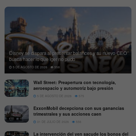
Disney se dispara al presentar balances y su nuevo CEO
busca hacer lo que Iger no pudo
5 DE AGOSTO DE 2026
558
Wall Street: Preapertura con tecnología,
aeroespacio y automotriz bajo presión
5 DE AGOSTO DE 2026
575
ExxonMobil decepciona con sus ganancias
trimestrales y sus acciones caen
31 DE JULIO DE 2026
556
La intervención del yen sacude los bonos del