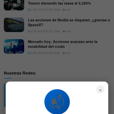
Tesoro elevando las tasas al 5,265%
1 DE AGOSTO DE 2026
630
Las acciones de Nvidia se disparan, ¿gracias a
SpaceX?
5 DE AGOSTO DE 2026
629
Mercado hoy: Acciones avanzan ante la
estabilidad del crudo
5 DE AGOSTO DE 2026
564
Nuestras Redes:
×
📬
49.6k
4.7k
Followers
Followers