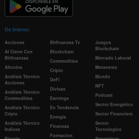
De Interes:
Acciones
Bitfinanzas Tv
Juegos
Blockchain
Al Cierre Con
Blockchain
Bitfinanzas
Mercado Laboral
Commodities
Altcoins
Metaverso
Cripto
Análisis Técnico
Mundo
DeFi
Acciones
NFT
Divisas
Análisis Técnico
Podcast
Commodities
Earnings
Sector Energético
Análisis Técnico
En Tendencia
Cripto
Sector Financiero
Energía
Análisis Técnico
Sector
Finanzas
Indices
Tecnologico
Formacion
Bitcoin
Streamings