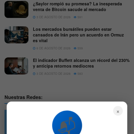
¿Saylor rompió su promesa? La inesperada
venta de Bitcoin sacude al mercado
3 DE AGOSTO DE 2026
591
Los mercados bursátiles pueden estar
cansados de Irán pero un acuerdo en Ormuz
es vital
6 DE AGOSTO DE 2026
559
El indicador Buffett alcanza un récord del 230%
y anticipa retornos mediocres
3 DE AGOSTO DE 2026
583
Nuestras Redes:
×
📬
49.6k
4.7k
Followers
Followers