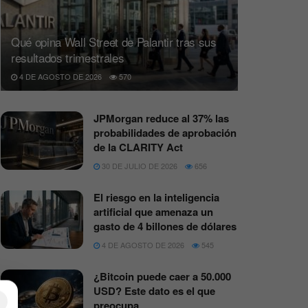
Qué opina Wall Street de Palantir tras sus
resultados trimestrales
4 DE AGOSTO DE 2026
570
JPMorgan reduce al 37% las
probabilidades de aprobación
de la CLARITY Act
30 DE JULIO DE 2026
656
El riesgo en la inteligencia
artificial que amenaza un
gasto de 4 billones de dólares
4 DE AGOSTO DE 2026
545
¿Bitcoin puede caer a 50.000
USD? Este dato es el que
×
preocupa