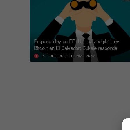
Proponen ley en EE. UU. para vigilar Ley
Bitcoin en El Salvador: Bukele responde
17 DE FEBRERO DE 2022
561