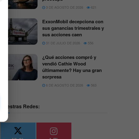
3 DE AGOSTO DE 2026
621
ExxonMobil decepciona con
sus ganancias trimestrales y
sus acciones caen
31 DE JULIO DE 2026
556
¿Qué acciones compró y
vendió Cathie Wood
últimamente? Hay una gran
sorpresa
6 DE AGOSTO DE 2026
563
Nuestras Redes: