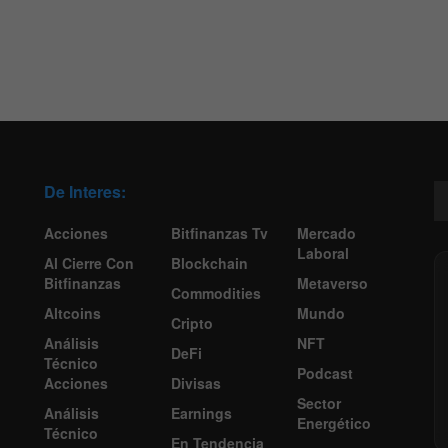
De Interes:
Acciones
Bitfinanzas Tv
Mercado
Laboral
Al Cierre Con
Blockchain
Bitfinanzas
Metaverso
Commodities
Altcoins
Mundo
Cripto
Análisis
NFT
DeFi
Técnico
Podcast
Acciones
Divisas
Sector
Análisis
Earnings
Energético
Técnico
En Tendencia