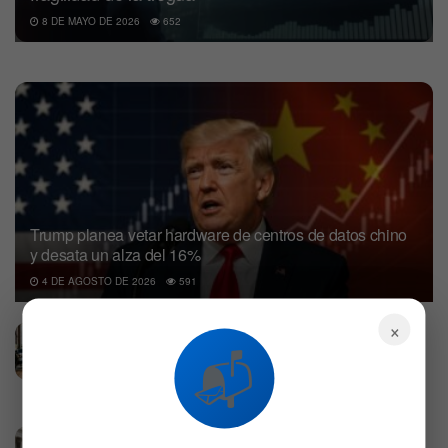
8 DE MAYO DE 2026
652
Trump planea vetar hardware de centros de datos chino
y desata un alza del 16%
4 DE AGOSTO DE 2026
591
×
Etsy despide al 12% de su plantilla para
simplificar el negocio y posicionarse para
📬
crecer
6 DE AGOSTO DE 2026
533
Cynthia Lummis pone una condición a Trump