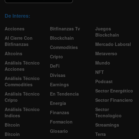
Descarga nuestra App
De Interes:
Acciones
Bitfinanzas Tv
Juegos
Blockchain
Al Cierre Con
Blockchain
Bitfinanzas
Mercado Laboral
Commodities
Altcoins
Metaverso
Cripto
Análisis Técnico
Mundo
DeFi
Acciones
NFT
Divisas
Análisis Técnico
Podcast
Commodities
Earnings
Sector Energético
Análisis Técnico
En Tendencia