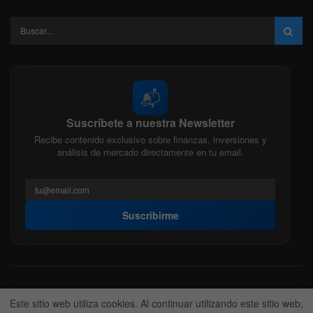
Cripto
Sector Financiero
Energía
Análisis Técnico
Sector
Finanzas
Indices
Tecnologico
Formacion
Bitcoin
Streamings
Glosario
Bitcoin
Terra
📬
Suscríbete a nuestra Newsletter
Recibe contenido exclusivo sobre finanzas, inversiones y
análisis de mercado directamente en tu email.
Este sitio web utiliza cookies. Al continuar utilizando este sitio web,