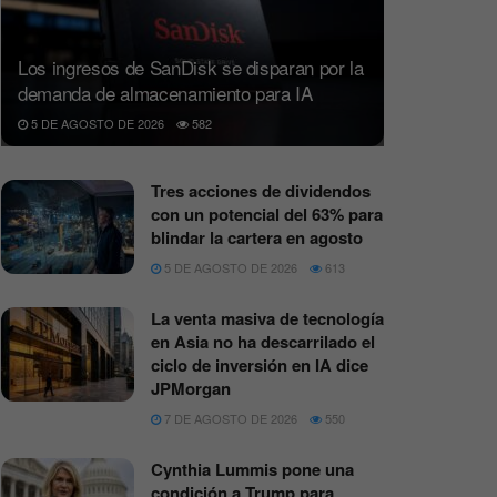
Los ingresos de SanDisk se disparan por la
demanda de almacenamiento para IA
5 DE AGOSTO DE 2026
582
Tres acciones de dividendos
con un potencial del 63% para
blindar la cartera en agosto
5 DE AGOSTO DE 2026
613
La venta masiva de tecnología
en Asia no ha descarrilado el
ciclo de inversión en IA dice
JPMorgan
7 DE AGOSTO DE 2026
550
Cynthia Lummis pone una
condición a Trump para