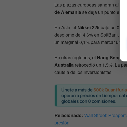
Las plazas europeas sangran al me
de Alemania
se deja un punto enter
En Asia, el
Nikkei 225
bajó un 0,2% 
desplome del 4,6% en SoftBank Group
un marginal 0,1% para marcar un nue
En otras regiones, el
Hang Seng d
Australia
retrocedió un 1,5%. La par
cautela de los inversionistas.
Relacionado:
Wall Street: Preapert
presión