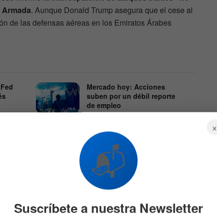
a Armada
. Aunque Donald Trump asegura que el cese al
ión de las defensas aéreas en los Emiratos Árabes
 Fed
Mercado hoy: Acciones
és
suben por un débil reporte
de empleo
605
7 DE AGOSTO DE 2026
552
📬
didas globales
Suscríbete a nuestra Newsletter