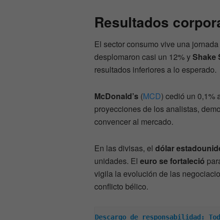
Resultados corpora
El sector consumo vive una jornada
desplomaron casi un 12% y
Shake 
resultados inferiores a lo esperado.
McDonald’s
(
MCD
) cedió un 0,1% 
proyecciones de los analistas, de
convencer al mercado.
En las divisas, el
dólar estadounid
unidades. El
euro se fortaleció
para
vigila la evolución de las negociac
conflicto bélico.
Descargo de responsabilidad: Tod