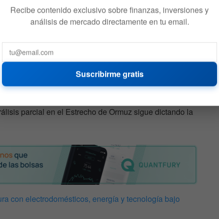
diodía. El
FTSE 100 de Londres
cae un 0,7%, el
DAX
Recibe contenido exclusivo sobre finanzas, inversiones y
o y el
CAC 40 de París
retrocede un 0,8%.
análisis de mercado directamente en tu email.
tras su máximo histórico de ayer, afectado por el
. Por el contrario, el
Kospi de Corea del Sur
avanzó
vo récord de cierre.
Suscribirme gratis
e Hong Kong
perdió un 0,9% y el
S&P/ASX 200 de
álisis parcial en el Estrecho de Ormuz sigue dictando la
ura con electrodomésticos, energía y tecnología bajo