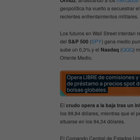
Ormuz
, arrastrando a los
mercados
geopolítica ha vuelto a secuestrar el
recientes enfrentamientos militares.
Los futuros en Wall Street intentan re
del
S&P 500
(
SPY
) gana medio pun
sube un 0,3% y el
Nasdaq
(
QQQ
) m
Oriente Medio.
El
crudo opera a la baja tras un ini
los 99,84 dólares, mientras que el 
situarse en los 94,34 dólares.
El Comando Central de Estados Uni