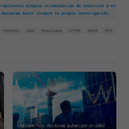
representa ninguna recomendación de inversión y es 
 Recuerda hacer siempre tu propia investigación.
Petróleo
QQQ
Resultados
SFTBY
SHAK
SPY
Mercado hoy: Acciones suben por un débil