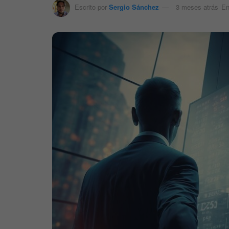
Escrito por
Sergio Sánchez
3 meses atrás
E