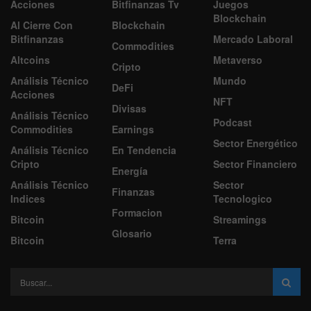
Acciones
Bitfinanzas Tv
Juegos
Blockchain
Al Cierre Con
Blockchain
Bitfinanzas
Mercado Laboral
Commodities
Altcoins
Metaverso
Cripto
Análisis Técnico
Mundo
DeFi
Acciones
NFT
Divisas
Análisis Técnico
Podcast
Commodities
Earnings
Sector Energético
Análisis Técnico
En Tendencia
Cripto
Sector Financiero
Energía
Análisis Técnico
Sector
Finanzas
Indices
Tecnologico
Formacion
Bitcoin
Streamings
Glosario
Bitcoin
Terra