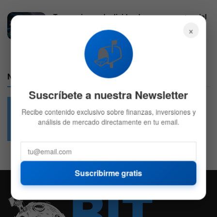
Tres acciones de dividendos con un potencial
del 63% para blindar la cartera en agosto
×
5 DE AGOSTO DE 2026
608
📬
Nuestras Redes:
Suscríbete a nuestra Newsletter
Recibe contenido exclusivo sobre finanzas, inversiones y
análisis de mercado directamente en tu email.
49.6k
4.7k
Followers
Followers
Suscribirme gratis