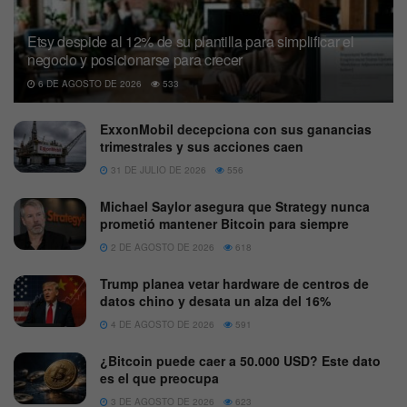
Etsy despide al 12% de su plantilla para simplificar el
negocio y posicionarse para crecer
6 DE AGOSTO DE 2026
533
ExxonMobil decepciona con sus ganancias
trimestrales y sus acciones caen
31 DE JULIO DE 2026
556
Michael Saylor asegura que Strategy nunca
prometió mantener Bitcoin para siempre
2 DE AGOSTO DE 2026
618
Trump planea vetar hardware de centros de
datos chino y desata un alza del 16%
4 DE AGOSTO DE 2026
591
¿Bitcoin puede caer a 50.000 USD? Este dato
es el que preocupa
3 DE AGOSTO DE 2026
623