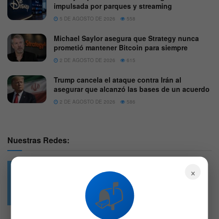
impulsada por parques y streaming
5 DE AGOSTO DE 2026
558
Michael Saylor asegura que Strategy nunca
prometió mantener Bitcoin para siempre
2 DE AGOSTO DE 2026
615
Trump cancela el ataque contra Irán al
asegurar que alcanzó las bases de un acuerdo
2 DE AGOSTO DE 2026
586
Nuestras Redes:
×
📬
49.6k
4.7k
Followers
Followers