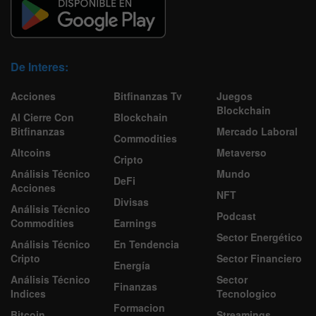
De Interes:
Acciones
Bitfinanzas Tv
Juegos
Blockchain
Al Cierre Con
Blockchain
Bitfinanzas
Mercado Laboral
Commodities
Altcoins
Metaverso
Cripto
Análisis Técnico
Mundo
DeFi
Acciones
NFT
Divisas
Análisis Técnico
Podcast
Commodities
Earnings
Sector Energético
Análisis Técnico
En Tendencia
Cripto
Sector Financiero
Energía
Análisis Técnico
Sector
Finanzas
Indices
Tecnologico
Formacion
Bitcoin
Streamings