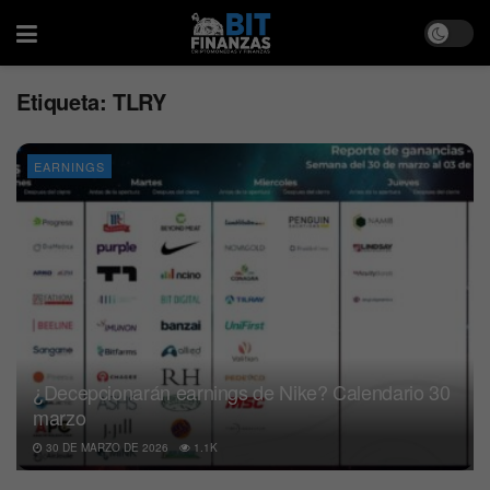
Etiqueta:
TLRY
EARNINGS
¿Decepcionarán earnings de Nike? Calendario 30
marzo
30 DE MARZO DE 2026
1.1K