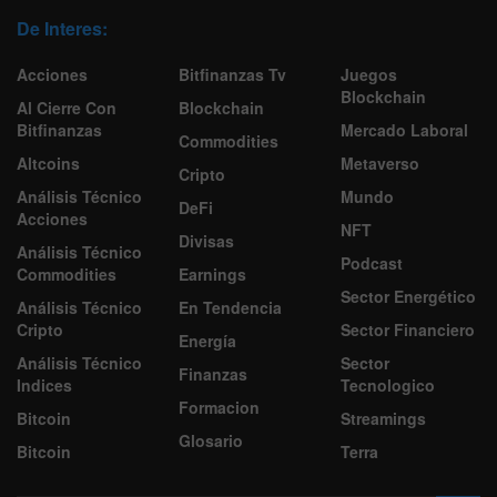
De Interes:
Acciones
Bitfinanzas Tv
Juegos
Blockchain
Al Cierre Con
Blockchain
Bitfinanzas
Mercado Laboral
Commodities
Altcoins
Metaverso
Cripto
Análisis Técnico
Mundo
DeFi
Acciones
NFT
Divisas
Análisis Técnico
Podcast
Commodities
Earnings
Sector Energético
Análisis Técnico
En Tendencia
Cripto
Sector Financiero
Energía
Análisis Técnico
Sector
Finanzas
Indices
Tecnologico
Formacion
Bitcoin
Streamings
Glosario
Bitcoin
Terra