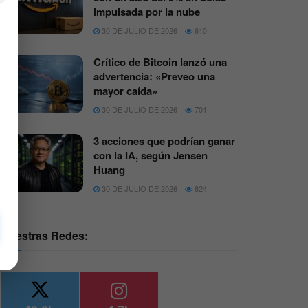
impulsada por la nube
30 DE JULIO DE 2026
610
Crítico de Bitcoin lanzó una
advertencia: «Preveo una
mayor caída»
30 DE JULIO DE 2026
701
3 acciones que podrían ganar
con la IA, según Jensen
Huang
30 DE JULIO DE 2026
824
Nuestras Redes: