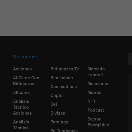
De Interes:
Acciones
Bitfinanzas Tv
Mercado
Laboral
Al Cierre Con
Blockchain
Bitfinanzas
Metaverso
Commodities
Altcoins
Mundo
Cripto
Análisis
NFT
DeFi
Técnico
Podcast
Acciones
Divisas
Sector
Análisis
Earnings
Energético
Técnico
En Tendencia