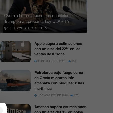
Cynthia Lummis pone una condición a
Trump para aprobar la Ley CLARITY
1 DE AGOSTO DE 2026
650
Apple supera estimaciones
con un alza del 22% en las
ventas de iPhone
30 DE JULIO DE 2026
616
Petroleros bajo fuego cerca
de Omán mientras Irán
amenaza con bloquear rutas
marítimas
1 DE AGOSTO DE 2026
675
Amazon supera estimaciones
×
con un alza del 9% en bolsa