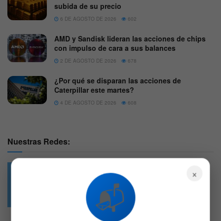
subida de su precio
6 DE AGOSTO DE 2026
602
AMD y Sandisk lideran las acciones de chips
con impulso de cara a sus balances
2 DE AGOSTO DE 2026
678
¿Por qué se disparan las acciones de
Caterpillar este martes?
4 DE AGOSTO DE 2026
608
Nuestras Redes:
×
📬
49.6k
4.7k
Followers
Followers