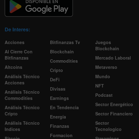
De Interes:
Acciones
Bitfinanzas Tv
Juegos
Blockchain
Al Cierre Con
Blockchain
Bitfinanzas
Mercado Laboral
Commodities
Altcoins
Metaverso
Cripto
Análisis Técnico
Mundo
DeFi
Acciones
NFT
Divisas
Análisis Técnico
Podcast
Commodities
Earnings
Sector Energético
Análisis Técnico
En Tendencia
Cripto
Sector Financiero
Energía
Análisis Técnico
Sector
Finanzas
Indices
Tecnologico
Formacion
Bitcoin
Streamings