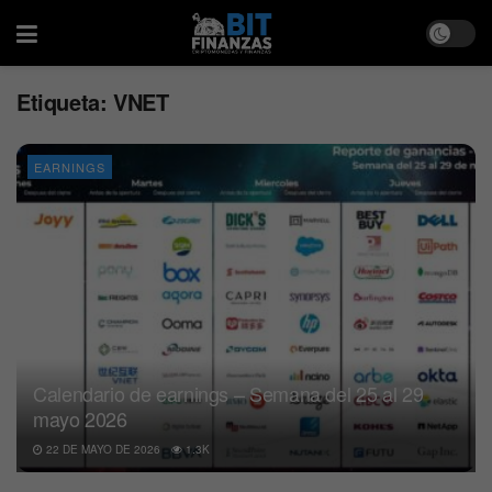
Etiqueta:
VNET
EARNINGS
Calendario de earnings – Semana del 25 al 29
mayo 2026
22 DE MAYO DE 2026
1.3K