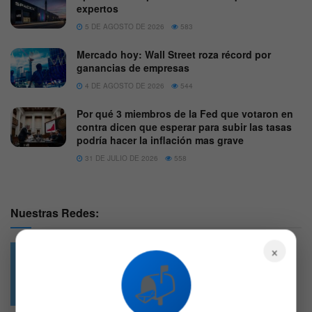
expertos
5 DE AGOSTO DE 2026
583
Mercado hoy: Wall Street roza récord por
ganancias de empresas
4 DE AGOSTO DE 2026
544
Por qué 3 miembros de la Fed que votaron en
contra dicen que esperar para subir las tasas
podría hacer la inflación mas grave
31 DE JULIO DE 2026
558
Nuestras Redes:
×
📬
49.6k
4.7k
Followers
Followers