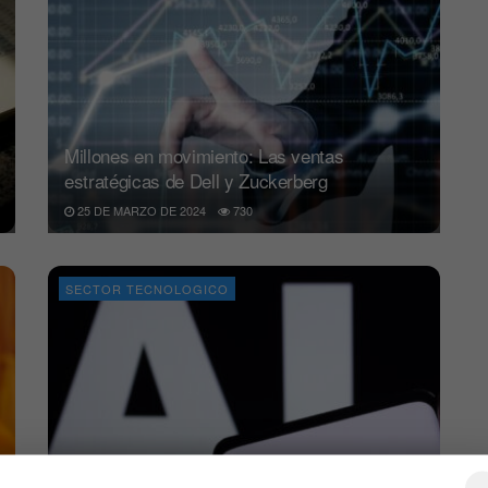
Millones en movimiento: Las ventas
estratégicas de Dell y Zuckerberg
25 DE MARZO DE 2024
730
SECTOR TECNOLOGICO
Mark Zuckerberg lanza Meta AI, la