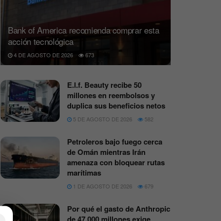
Bank of America recomienda comprar esta
acción tecnológica
4 DE AGOSTO DE 2026
673
E.l.f. Beauty recibe 50
millones en reembolsos y
duplica sus beneficios netos
5 DE AGOSTO DE 2026
582
Petroleros bajo fuego cerca
de Omán mientras Irán
amenaza con bloquear rutas
marítimas
1 DE AGOSTO DE 2026
679
Por qué el gasto de Anthropic
de 47.000 millones exige