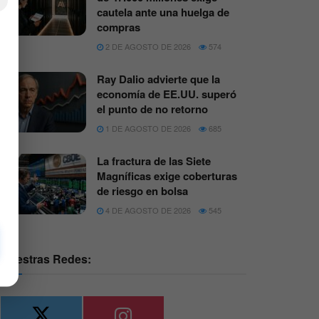
×
cautela ante una huelga de
compras
2 DE AGOSTO DE 2026
574
Ray Dalio advierte que la
economía de EE.UU. superó
el punto de no retorno
1 DE AGOSTO DE 2026
685
La fractura de las Siete
Magníficas exige coberturas
de riesgo en bolsa
4 DE AGOSTO DE 2026
545
Nuestras Redes: