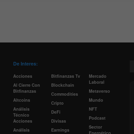
De Interes:
Acciones
Bitfinanzas Tv
Mercado
Laboral
Al Cierre Con
Blockchain
Bitfinanzas
Metaverso
Commodities
Altcoins
Mundo
Cripto
Análisis
NFT
DeFi
Técnico
Podcast
Acciones
Divisas
Sector
Análisis
Earnings
Energético