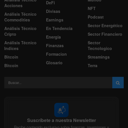
DeFi
Acciones
NFT
Divisas
Análisis Técnico
Podcast
Commodities
Earnings
Sector Energético
Análisis Técnico
En Tendencia
Cripto
Sector Financiero
Energía
Análisis Técnico
Sector
Finanzas
Indices
Tecnologico
Formacion
Bitcoin
Streamings
Glosario
Bitcoin
Terra
📬
Suscríbete a nuestra Newsletter
Recibe contenido exclusivo sobre finanzas, inversiones y