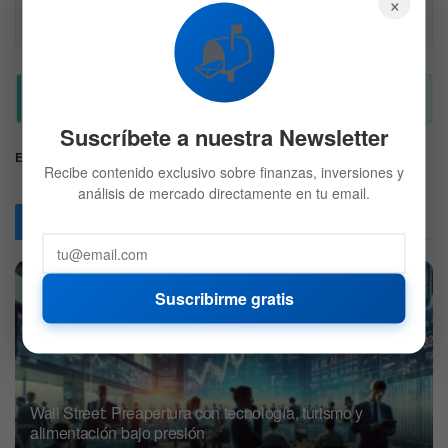
×
de inversión y es solo para fines informativos. 
📬
Recuerda hacer siempre tu propia investigación.
Suscríbete a nuestra Newsletter
Etiquetas:
Analisis
Inversion
Tesla
Recibe contenido exclusivo sobre finanzas, inversiones y
análisis de mercado directamente en tu email.
Articulos
Relacionados
Suscribirme gratis
Wall Street: Preapertura con tecnología, turismo y
alimentación bajo presión