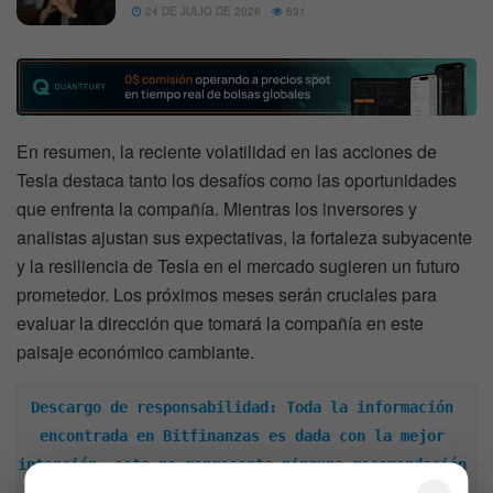
24 DE JULIO DE 2026
631
En resumen, la reciente volatilidad en las acciones de
Tesla destaca tanto los desafíos como las oportunidades
que enfrenta la compañía. Mientras los inversores y
analistas ajustan sus expectativas, la fortaleza subyacente
y la resiliencia de Tesla en el mercado sugieren un futuro
prometedor. Los próximos meses serán cruciales para
evaluar la dirección que tomará la compañía en este
paisaje económico cambiante.
Descargo de responsabilidad: Toda la información 
encontrada en Bitfinanzas es dada con la mejor 
intención, esta no representa ninguna recomendación 