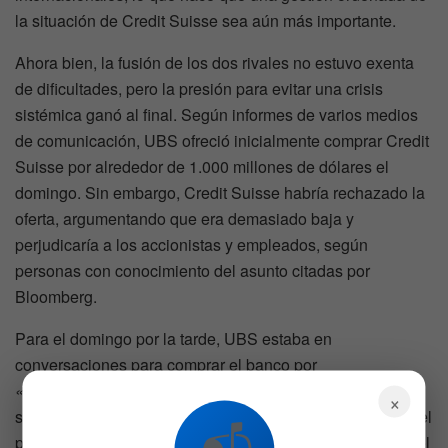
la situación de Credit Suisse sea aún más importante.
Ahora bien, la fusión de los dos rivales no estuvo exenta
de dificultades, pero la presión para evitar una crisis
sistémica ganó al final. Según informes de varios medios
de comunicación, UBS ofreció inicialmente comprar Credit
Suisse por alrededor de 1.000 millones de dólares el
domingo. Sin embargo, Credit Suisse habría rechazado la
oferta, argumentando que era demasiado baja y
perjudicaría a los accionistas y empleados, según
personas con conocimiento del asunto citadas por
Bloomberg.
Para el domingo por la tarde, UBS estaba en
conversaciones para comprar el banco por
«sustancialmente»
más de 1.000 millones de francos
×
suizos, dijeron fuentes a CNBC. Según Faber de CNBC, el
precio del acuerdo aumentó durante las negociaciones del