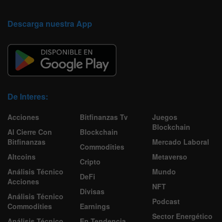
Descarga nuestra App
De Interes:
Acciones
Bitfinanzas Tv
Juegos
Blockchain
Al Cierre Con
Blockchain
Bitfinanzas
Mercado Laboral
Commodities
Altcoins
Metaverso
Cripto
Análisis Técnico
Mundo
DeFi
Acciones
NFT
Divisas
Análisis Técnico
Podcast
Commodities
Earnings
Sector Energético
Análisis Técnico
En Tendencia