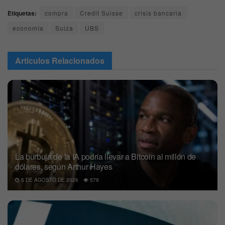
Etiquetas:
compra
Credit Suisse
crisis bancaria
economía
Suiza
UBS
Articulos
Relacionados
La burbuja de la IA podría llevar a Bitcoin al millón de
dólares, según Arthur Hayes
5 DE AGOSTO DE 2026
579