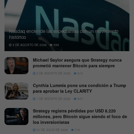
Nasdaq enciende las expectativas con un movimiento
histórico
5 DE AGOSTO DE 2026
559
Michael Saylor asegura que Strategy nunca
prometió mantener Bitcoin para siempre
2 DE AGOSTO DE 2026
613
Cynthia Lummis pone una condición a Trump
para aprobar la Ley CLARITY
1 DE AGOSTO DE 2026
647
Strategy registra pérdidas por USD 8.220
millones, pero Bitcoin sigue siendo el foco de
los inversionistas
31 DE JULIO DE 2026
710