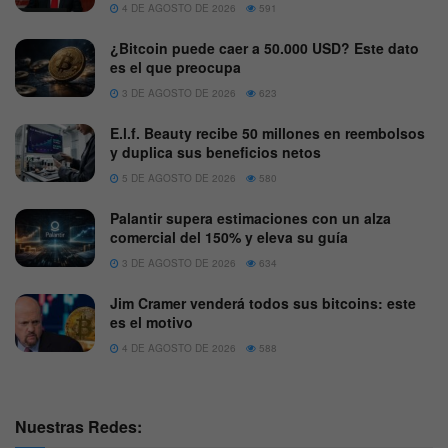
4 DE AGOSTO DE 2026
591
¿Bitcoin puede caer a 50.000 USD? Este dato
es el que preocupa
3 DE AGOSTO DE 2026
623
E.l.f. Beauty recibe 50 millones en reembolsos
y duplica sus beneficios netos
5 DE AGOSTO DE 2026
580
Palantir supera estimaciones con un alza
comercial del 150% y eleva su guía
3 DE AGOSTO DE 2026
634
Jim Cramer venderá todos sus bitcoins: este
es el motivo
4 DE AGOSTO DE 2026
588
Nuestras Redes: