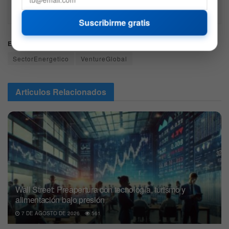
de inversión y es solo para fines informativos. 
Recuerda hacer siempre tu propia investigación.
Suscribirme gratis
Etiquetas:
GasNatural
GNL
JPMorgan
SectorEnergetico
VentureGlobal
Articulos
Relacionados
Wall Street: Preapertura con tecnología, turismo y
alimentación bajo presión
7 DE AGOSTO DE 2026
561