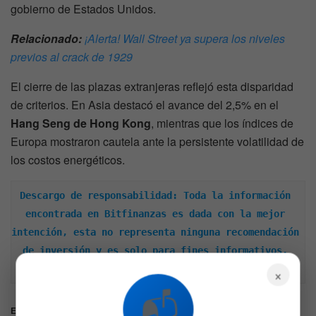
gobierno de Estados Unidos.
Relacionado:
¡Alerta! Wall Street ya supera los niveles
previos al crack de 1929
El cierre de las plazas extranjeras reflejó esta disparidad
de criterios. En Asia destacó el avance del 2,5% en el
Hang Seng de Hong Kong
, mientras que los índices de
Europa mostraron cautela ante la persistente volatilidad de
los costos energéticos.
Descargo de responsabilidad: Toda la información 
encontrada en Bitfinanzas es dada con la mejor 
intención, esta no representa ninguna recomendación 
de inversión y es solo para fines informativos. 
Recuerda hacer siempre tu propia investigación.
×
📬
Etiquetas:
AVGO
DIA
GNRC
GOOGL
HPE