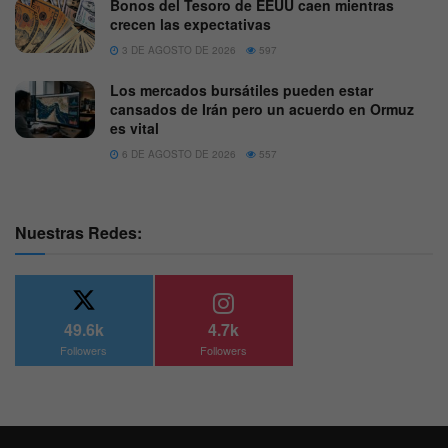
Bonos del Tesoro de EEUU caen mientras
crecen las expectativas
3 DE AGOSTO DE 2026
597
Los mercados bursátiles pueden estar
cansados de Irán pero un acuerdo en Ormuz
es vital
6 DE AGOSTO DE 2026
557
Nuestras Redes:
49.6k
4.7k
Followers
Followers