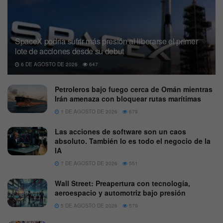
SpaceX podría sufrir más presión al liberarse el primer
lote de acciones desde su debut
6 DE AGOSTO DE 2026
647
Petroleros bajo fuego cerca de Omán mientras
Irán amenaza con bloquear rutas marítimas
1 DE AGOSTO DE 2026
679
Las acciones de software son un caos
absoluto. También lo es todo el negocio de la
IA
7 DE AGOSTO DE 2026
551
Wall Street: Preapertura con tecnología,
aeroespacio y automotriz bajo presión
5 DE AGOSTO DE 2026
579