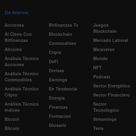
De Interes:
Acciones
Bitfinanzas Tv
Juegos
Blockchain
Al Cierre Con
Blockchain
Bitfinanzas
Mercado Laboral
Commodities
Altcoins
Metaverso
Cripto
Análisis Técnico
Mundo
DeFi
Acciones
NFT
Divisas
Análisis Técnico
Podcast
Commodities
Earnings
Sector Energético
Análisis Técnico
En Tendencia
Cripto
Sector Financiero
Energía
Análisis Técnico
Sector
Finanzas
Indices
Tecnologico
Formacion
Bitcoin
Streamings
Glosario
Bitcoin
Terra