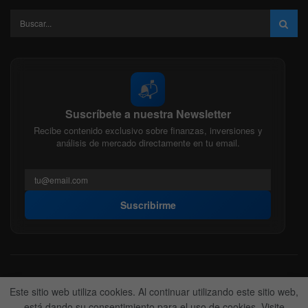
📬
Suscríbete a nuestra Newsletter
Recibe contenido exclusivo sobre finanzas, inversiones y
análisis de mercado directamente en tu email.
Suscribirme
Acerca de nosotros
Politica Editorial
Nuestro Equipo
Este sitio web utiliza cookies. Al continuar utilizando este sitio web,
Contactanos
Anunciate
está dando su consentimiento para el uso de cookies. Visite